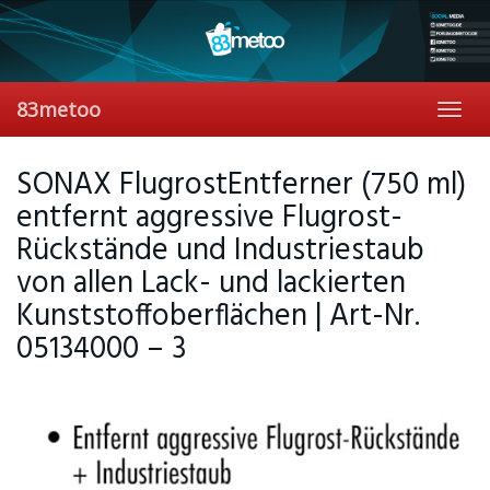
Skip
to
main
content
83metoo
Toggl
navig
SONAX FlugrostEntferner (750 ml)
entfernt aggressive Flugrost-
Rückstände und Industriestaub
von allen Lack- und lackierten
Kunststoffoberflächen | Art-Nr.
05134000 – 3