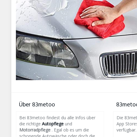
Über 83metoo
83metoo
Bei 83metoo findest du alle Infos über
Die 83meto
die richtige
Autopflege
und
App Store
Motorradpflege
. Egal ob es um die
verfügbar.
schonende Autowäsche oder doch die