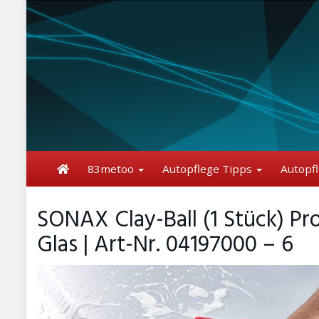
Skip
to
main
content
83metoo
Autopflege Tipps
Autopf
SONAX Clay-Ball (1 Stück) P
Glas | Art-Nr. 04197000 – 6