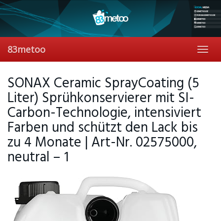
Skip
to
main
content
83metoo
Toggl
navig
SONAX Ceramic SprayCoating (5
Liter) Sprühkonservierer mit SI-
Carbon-Technologie, intensiviert
Farben und schützt den Lack bis
zu 4 Monate | Art-Nr. 02575000,
neutral – 1