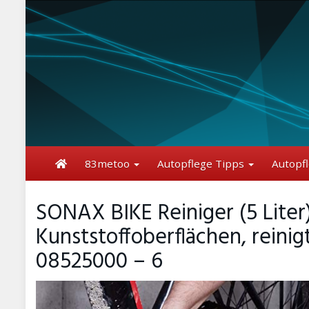
Skip
to
main
content
83metoo
Autopflege Tipps
Autopf
SONAX BIKE Reiniger (5 Liter
Kunststoffoberflächen, reinig
08525000 – 6