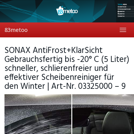
Skip
to
main
content
83metoo
Toggl
navig
SONAX AntiFrost+KlarSicht
Gebrauchsfertig bis -20° C (5 Liter)
schneller, schlierenfreier und
effektiver Scheibenreiniger für
den Winter | Art-Nr. 03325000 – 9