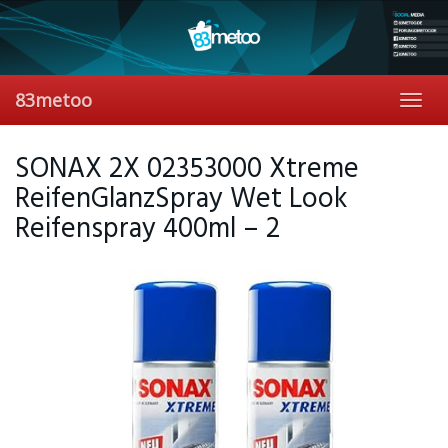
Skip
to
main
content
83metoo
Toggl
navig
SONAX 2X 02353000 Xtreme
ReifenGlanzSpray Wet Look
Reifenspray 400ml – 2