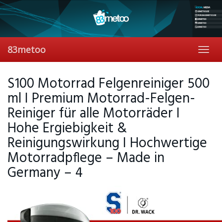
Skip
to
main
content
83metoo
Toggl
navig
S100 Motorrad Felgenreiniger 500
ml I Premium Motorrad-Felgen-
Reiniger für alle Motorräder I
Hohe Ergiebigkeit &
Reinigungswirkung I Hochwertige
Motorradpflege – Made in
Germany – 4