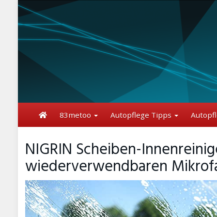
Skip
to
main
content
83metoo
Autopflege Tipps
Autopf
NIGRIN Scheiben-Innenreinige
wiederverwendbaren Mikrofa