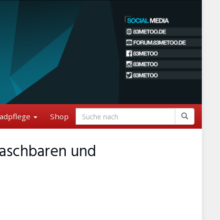
adpflege
Shop
 waschbaren und