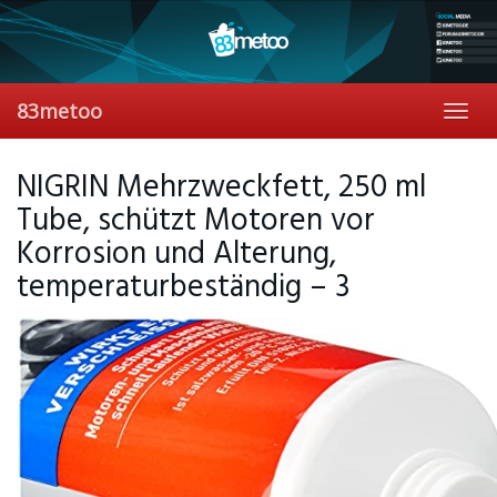
Skip
to
main
content
83metoo
Toggl
navig
NIGRIN Mehrzweckfett, 250 ml
Tube, schützt Motoren vor
Korrosion und Alterung,
temperaturbeständig – 3