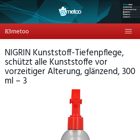
Skip
to
main
content
83metoo
Toggl
navig
NIGRIN Kunststoff-Tiefenpflege,
schützt alle Kunststoffe vor
vorzeitiger Alterung, glänzend, 300
ml – 3