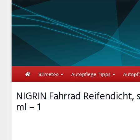
Skip
to
main
content
83metoo
Autopflege Tipps
Autopf
NIGRIN Fahrrad Reifendicht, s
ml – 1