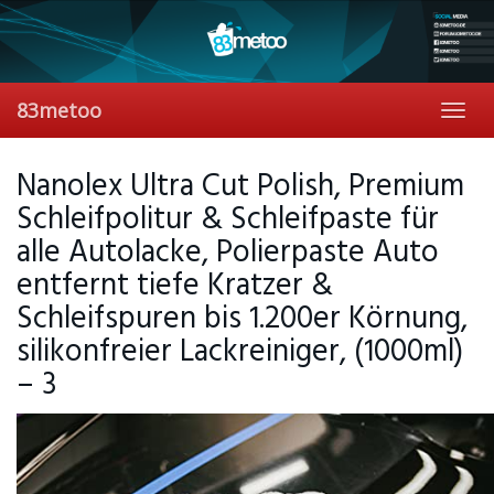
Skip
to
main
content
83metoo
Toggl
navig
Nanolex Ultra Cut Polish, Premium
Schleifpolitur & Schleifpaste für
alle Autolacke, Polierpaste Auto
entfernt tiefe Kratzer &
Schleifspuren bis 1.200er Körnung,
silikonfreier Lackreiniger, (1000ml)
– 3