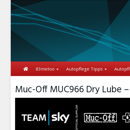
Skip
to
main
content
83metoo
Autopflege Tipps
Autopf
Muc-Off MUC966 Dry Lube – 