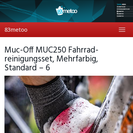
Skip
to
main
content
83metoo
Toggl
navig
Muc-Off MUC250 Fahrrad-
reinigungsset, Mehrfarbig,
Standard – 6