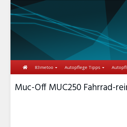
Skip
to
main
content
83metoo
Autopflege Tipps
Autopf
Muc-Off MUC250 Fahrrad-rein