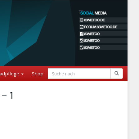
adpflege
Shop
– 1