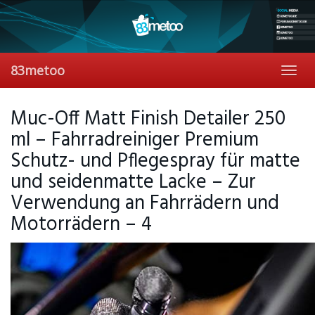
Skip
to
main
content
83metoo
Toggl
navig
Muc-Off Matt Finish Detailer 250
ml – Fahrradreiniger Premium
Schutz- und Pflegespray für matte
und seidenmatte Lacke – Zur
Verwendung an Fahrrädern und
Motorrädern – 4