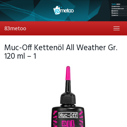
Skip
to
main
content
83metoo
Toggl
navig
Muc-Off Kettenöl All Weather Gr.
120 ml – 1