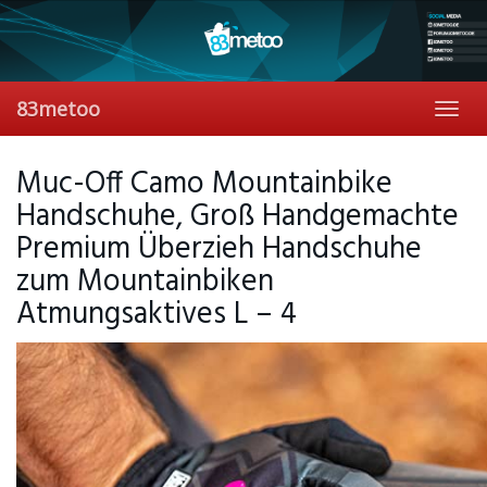
Skip
to
main
content
83metoo
Toggl
navig
Muc-Off Camo Mountainbike
Handschuhe, Groß Handgemachte
Premium Überzieh Handschuhe
zum Mountainbiken
Atmungsaktives L – 4