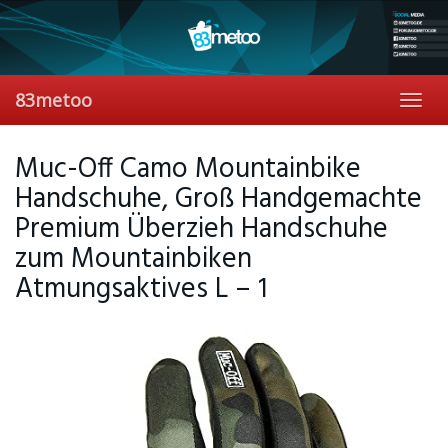
Skip
to
main
content
83metoo
Toggl
navig
Muc-Off Camo Mountainbike
Handschuhe, Groß Handgemachte
Premium Überzieh Handschuhe
zum Mountainbiken
Atmungsaktives L – 1