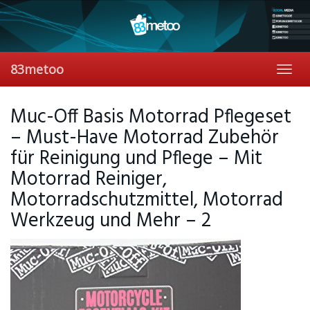
Skip
to
main
content
83metoo
Toggl
navig
Muc-Off Basis Motorrad Pflegeset
– Must-Have Motorrad Zubehör
für Reinigung und Pflege – Mit
Motorrad Reiniger,
Motorradschutzmittel, Motorrad
Werkzeug und Mehr – 2