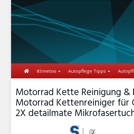
Skip
to
main
content
83metoo
Autopflege Tipps
Autopf
Motorrad Kette Reinigung & P
Motorrad Kettenreiniger für
2X detailmate Mikrofasertuc