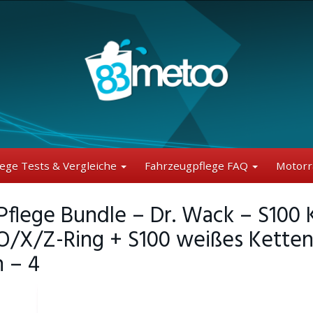
lege Tests & Vergleiche
Fahrzeugpflege FAQ
Motorr
flege Bundle – Dr. Wack – S100 K
 O/X/Z-Ring + S100 weißes Ketten
h – 4