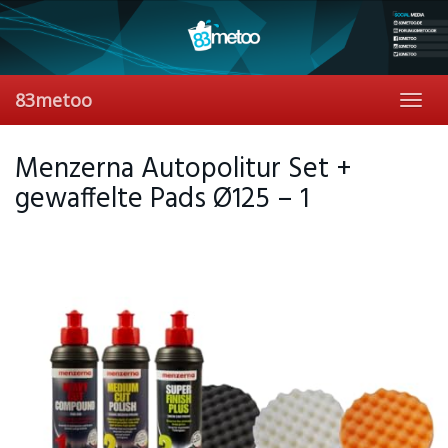
Skip
to
main
content
83metoo
Toggl
navig
Menzerna Autopolitur Set +
gewaffelte Pads Ø125 – 1