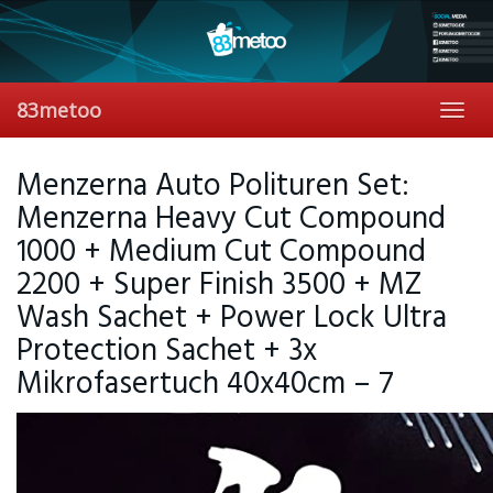
Skip
to
main
content
83metoo
Toggl
navig
Menzerna Auto Polituren Set:
Menzerna Heavy Cut Compound
1000 + Medium Cut Compound
2200 + Super Finish 3500 + MZ
Wash Sachet + Power Lock Ultra
Protection Sachet + 3x
Mikrofasertuch 40x40cm – 7