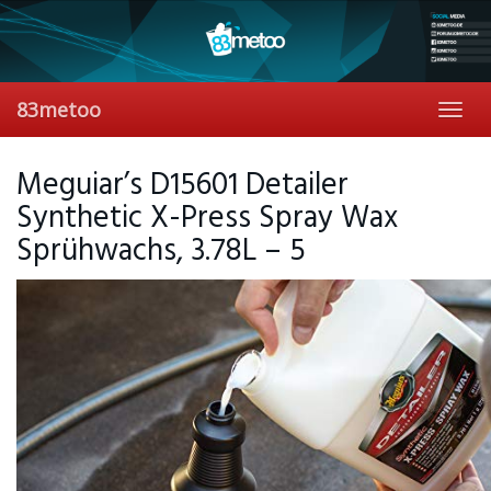
Skip
to
main
content
83metoo
Toggl
navig
Meguiar’s D15601 Detailer
Synthetic X-Press Spray Wax
Sprühwachs, 3.78L – 5