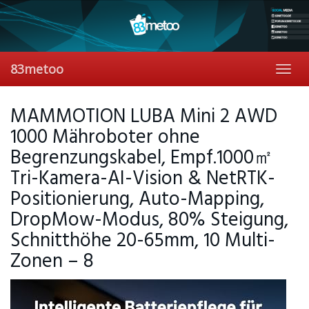
Skip
to
main
content
83metoo
Toggl
navig
MAMMOTION LUBA Mini 2 AWD
1000 Mähroboter ohne
Begrenzungskabel, Empf.1000㎡
Tri-Kamera-AI-Vision & NetRTK-
Positionierung, Auto-Mapping,
DropMow-Modus, 80% Steigung,
Schnitthöhe 20-65mm, 10 Multi-
Zonen – 8