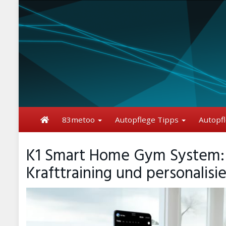
Skip
to
main
content
83metoo
Autopflege Tipps
Autopf
K1 Smart Home Gym System: K
Krafttraining und personalis