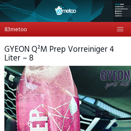
Skip
to
main
content
83metoo
Toggl
navig
GYEON Q²M Prep Vorreiniger 4
Liter – 8