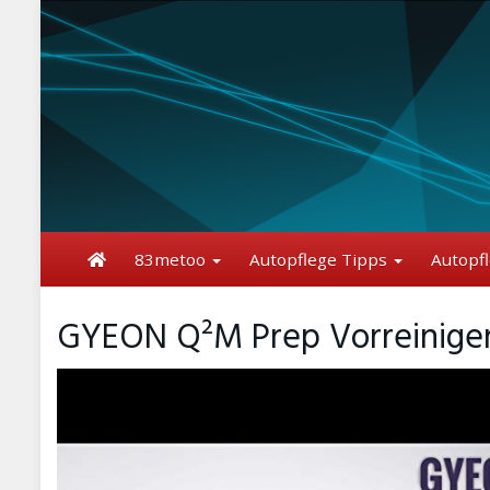
Skip
to
main
content
83metoo
Autopflege Tipps
Autopf
GYEON Q²M Prep Vorreiniger 