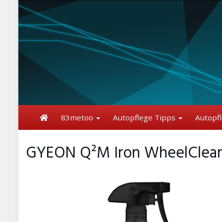
Skip
to
main
content
83metoo
Autopflege Tipps
Autopf
GYEON Q²M Iron WheelCleaner