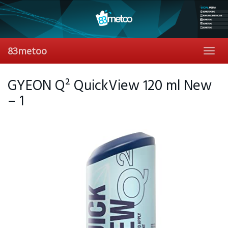
Skip
to
main
content
83metoo
Toggl
navig
GYEON Q² QuickView 120 ml New
– 1