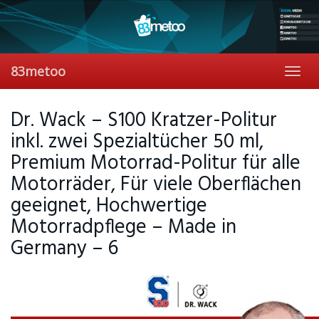
Skip
to
main
content
83metoo
Toggl
navig
Dr. Wack – S100 Kratzer-Politur
inkl. zwei Spezialtücher 50 ml,
Premium Motorrad-Politur für alle
Motorräder, Für viele Oberflächen
geeignet, Hochwertige
Motorradpflege – Made in
Germany – 6