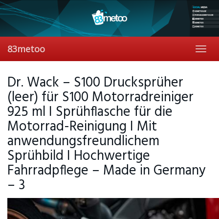
Skip
to
main
content
83metoo
Toggl
navig
Dr. Wack – S100 Drucksprüher
(leer) für S100 Motorradreiniger
925 ml I Sprühflasche für die
Motorrad-Reinigung I Mit
anwendungsfreundlichem
Sprühbild I Hochwertige
Fahrradpflege – Made in Germany
– 3