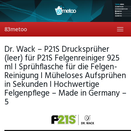
Skip
to
main
content
83metoo
Toggl
navig
Dr. Wack – P21S Drucksprüher
(leer) für P21S Felgenreiniger 925
ml I Sprühflasche für die Felgen-
Reinigung I Müheloses Aufsprühen
in Sekunden I Hochwertige
Felgenpflege – Made in Germany –
5