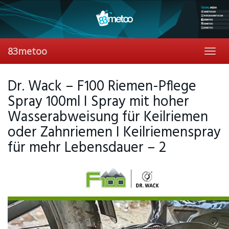
Skip
to
main
content
83metoo
Toggl
navig
Dr. Wack – F100 Riemen-Pflege
Spray 100ml I Spray mit hoher
Wasserabweisung für Keilriemen
oder Zahnriemen I Keilriemenspray
für mehr Lebensdauer – 2