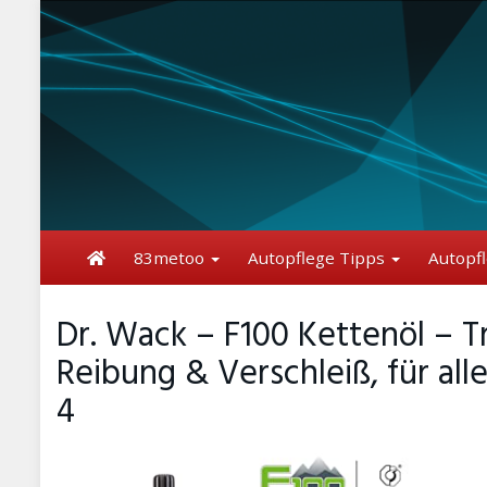
Skip
to
main
content
83metoo
Autopflege Tipps
Autopf
Dr. Wack – F100 Kettenöl – T
Reibung & Verschleiß, für al
4