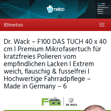
Skip
to
main
content
83metoo
Toggl
navig
Dr. Wack – F100 DAS TUCH 40 x 40
cm I Premium Mikrofasertuch für
kratzfreies Polieren vom
empfindlichen Lacken I Extrem
weich, flauschig & fusselfrei I
Hochwertige Fahrradpflege –
Made in Germany – 6