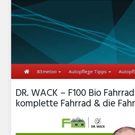
Skip
to
main
content
83metoo
Autopflege Tipps
Autopf
DR. WACK – F100 Bio Fahrradr
komplette Fahrrad & die Fah