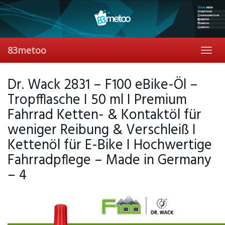
Skip
to
main
content
83metoo
Toggl
navig
Dr. Wack 2831 – F100 eBike-Öl –
Tropfflasche I 50 ml I Premium
Fahrrad Ketten- & Kontaktöl für
weniger Reibung & Verschleiß I
Kettenöl für E-Bike I Hochwertige
Fahrradpflege – Made in Germany
– 4