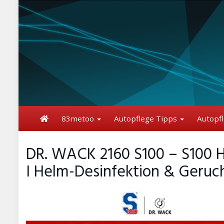
Skip
to
main
content
83metoo
Autopflege Tipps
Autopf
DR. WACK 2160 S100 – S100 H
I Helm-Desinfektion & Geruc