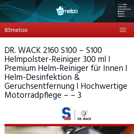
Skip
to
main
content
83metoo
Toggl
navig
DR. WACK 2160 S100 – S100
Helmpolster-Reiniger 300 ml I
Premium Helm-Reiniger für Innen I
Helm-Desinfektion &
Geruchsentfernung I Hochwertige
Motorradpflege – – 3