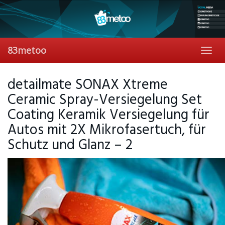
Skip
to
main
content
83metoo
Toggl
navig
detailmate SONAX Xtreme
Ceramic Spray-Versiegelung Set
Coating Keramik Versiegelung für
Autos mit 2X Mikrofasertuch, für
Schutz und Glanz – 2