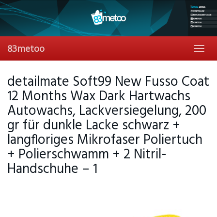
Skip
to
main
content
83metoo
Toggl
navig
detailmate Soft99 New Fusso Coat
12 Months Wax Dark Hartwachs
Autowachs, Lackversiegelung, 200
gr für dunkle Lacke schwarz +
langfloriges Mikrofaser Poliertuch
+ Polierschwamm + 2 Nitril-
Handschuhe – 1