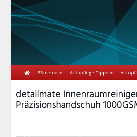
Skip
to
main
content
83metoo
Autopflege Tipps
Autopf
detailmate Innenraumreinige
Präzisionshandschuh 1000GS