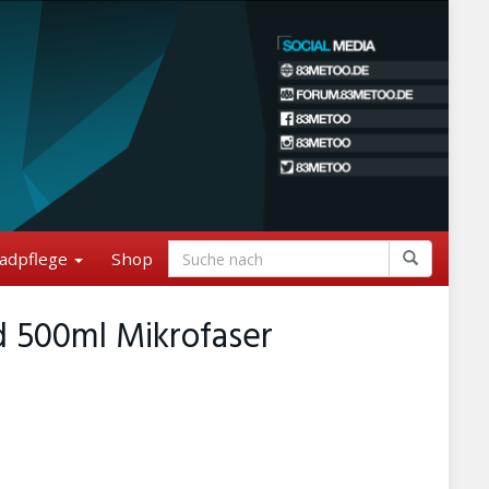
adpflege
Shop
d 500ml Mikrofaser