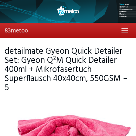
Skip
to
main
content
83metoo
Toggl
navig
detailmate Gyeon Quick Detailer
Set: Gyeon Q²M Quick Detailer
400ml + Mikrofasertuch
Superflausch 40x40cm, 550GSM –
5