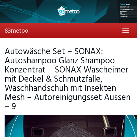
Skip
to
main
content
83metoo
Toggl
navig
Autowäsche Set – SONAX:
Autoshampoo Glanz Shampoo
Konzentrat – SONAX Wascheimer
mit Deckel & Schmutzfalle,
Waschhandschuh mit Insekten
Mesh – Autoreinigungsset Aussen
– 9