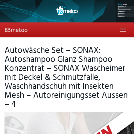
Skip
to
main
content
83metoo
Toggl
navig
Autowäsche Set – SONAX:
Autoshampoo Glanz Shampoo
Konzentrat – SONAX Wascheimer
mit Deckel & Schmutzfalle,
Waschhandschuh mit Insekten
Mesh – Autoreinigungsset Aussen
– 4