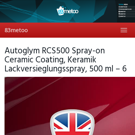
Skip
to
main
content
83metoo
Toggl
navig
Autoglym RCS500 Spray-on
Ceramic Coating, Keramik
Lackversieglungsspray, 500 ml – 6