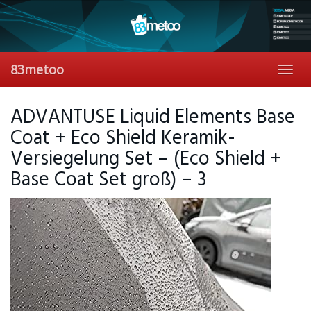
Skip
to
main
content
83metoo
Toggl
navig
ADVANTUSE Liquid Elements Base
Coat + Eco Shield Keramik-
Versiegelung Set – (Eco Shield +
Base Coat Set groß) – 3