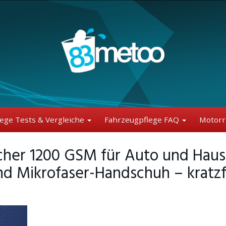
lege Tests & Vergleiche
Fahrzeugpflege FAQ
Motorr
er 1200 GSM für Auto und Hausha
d Mikrofaser-Handschuh – kratzfre