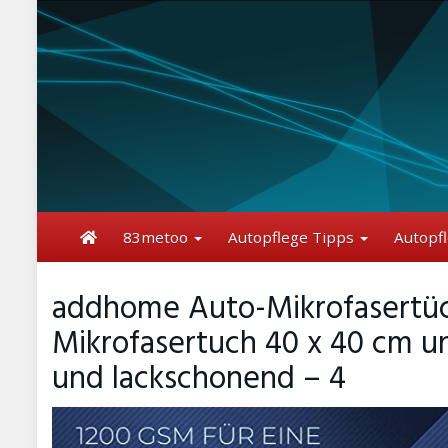
Skip
to
main
content
83metoo
Autopflege Tipps
Autopf
addhome Auto-Mikrofasertüch
Mikrofasertuch 40 x 40 cm un
und lackschonend – 4