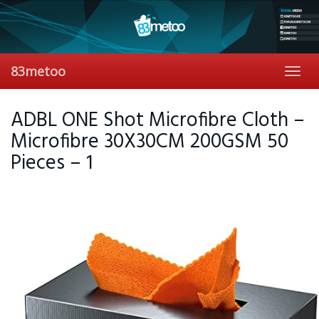
Skip
to
main
content
83metoo
Toggl
navig
ADBL ONE Shot Microfibre Cloth –
Microfibre 30X30CM 200GSM 50
Pieces – 1